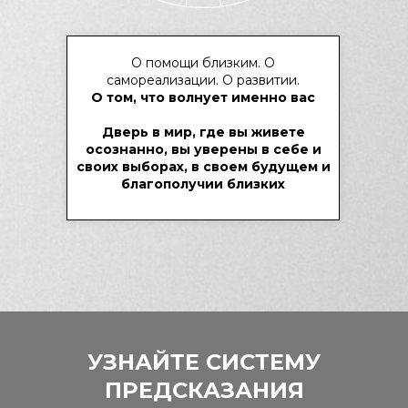
О помощи близким. О
самореализации. О развитии.
О том, что волнует именно вас
Дверь в мир, где вы живете
осознанно, вы уверены в себе и
своих выборах, в своем будущем и
благополучии близких
После курса каждый из вас
научится видеть
УЗНАЙТЕ СИСТЕМУ
возможности там, где
раньше в упор ничего не
ПРЕДСКАЗАНИЯ
замечали.