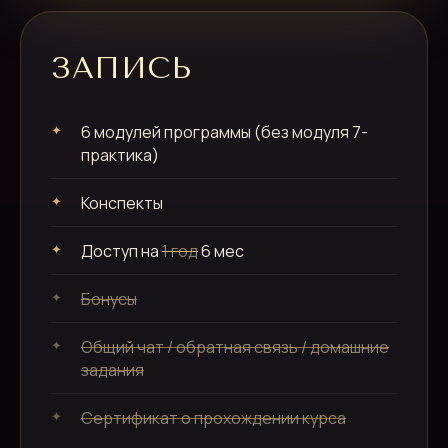
ЗАПИСЬ
6 модулей программы (без модуля 7-
практика)
Конспекты
Доступ на
1 год
6 мес
Бонусы
Общий чат / обратная связь / домашние
задания
Сертификат о прохождении курса