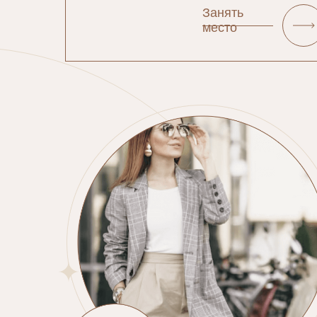
Занять
место