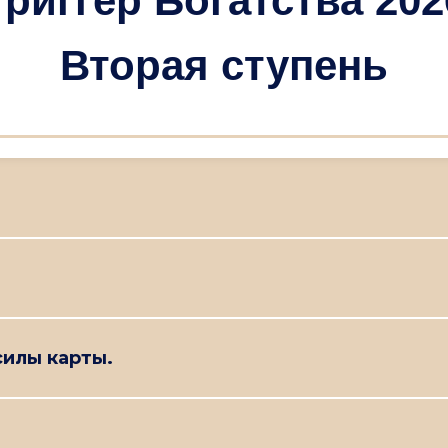
Триггер Богатства 202
Вторая ступень
илы карты.