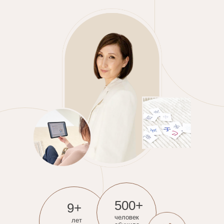
500+
9+
человек
лет